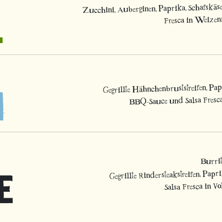
Zucchini, Auberginen, Paprika, Schafskäse
Fresca in Weizenm
Gegrillte Hähnchenbruststreifen, Pap
O
BBQ-Sauce und Salsa Fresca 
Burri
Gegrillte Rindersteakstreifen, Papr
E
Salsa Fresca in Vol