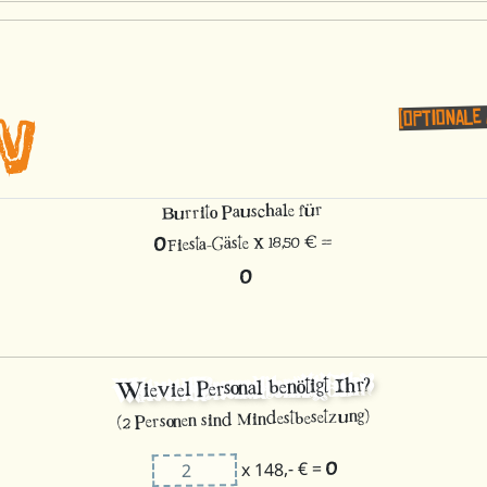
N
(optionale
Burrito Pauschale für
0
x 18,50 € =
Fiesta-Gäste
0
Wieviel Personal benötigt Ihr?
(2 Personen sind Mindestbesetzung)
0
x 148,- € =