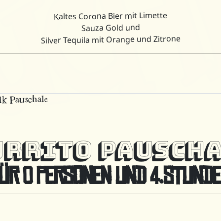
Kaltes Corona Bier mit Limette
Sauza Gold und
Silver Tequila mit Orange und Zitrone
lk Pauschale
RRITO PAUSCH
FÜR
0
PERSONEN UND 4.STUND