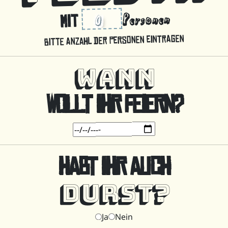
Personen
mit
Bitte Anzahl der Personen eintragen
WANN
WOLLT IHR FEIERN?
HABT IHR AUCH
DURST?
Nein
Ja