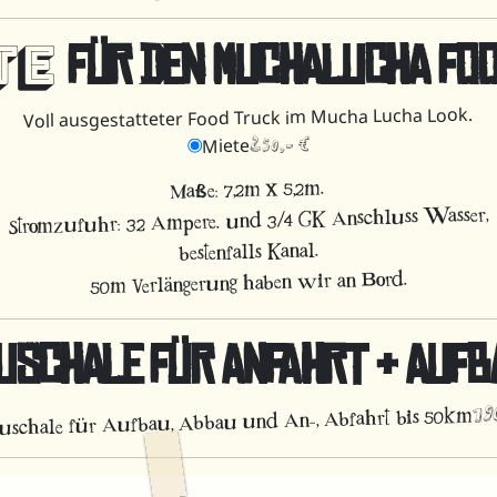
TE
FÜR DEN MUCHALUCHA FO
Voll ausgestatteter Food Truck im Mucha Lucha Look.
250,- €
Miete
Maße: 7,2m x 5,2m.
Stromzufuhr: 32 Ampere. und 3/4 GK Anschluss Wasser,
bestenfalls Kanal.
50m Verlängerung haben wir an Bord.
USCHALE FÜR ANFAHRT & AUFB
19
uschale für Aufbau, Abbau und An-, Abfahrt bis 50km