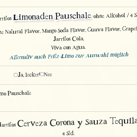
Limonaden Pauschale
ohne Alkohol / 4 S
rritos
e Natural Flavor, Mango Soda Flavor, Guava Flavor, Grapef
Jarritos Cola,
Viva con Agua.
Alternativ auch Fritz-Limo zur Auswahl möglich
Nee
Ja, lecker!
mo Pauschale
Cerveza Corona y Sauza Tequil
Jarritos
4 Std.