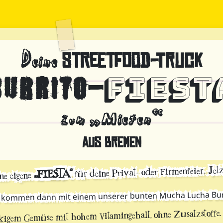
Deine
Streetfood-Truck
Fiest
Burrito
–
zum „Mieten“
aus Bremen
für deine Privat- oder Firmenfeier. Jet
„FIESTA“
ne eigene
 kommen dann mit einem unserer bunten Mucha Lucha Burr
ckigem Gemüse mit hohem Vitamingehalt, ohne Zusatzstoffe.