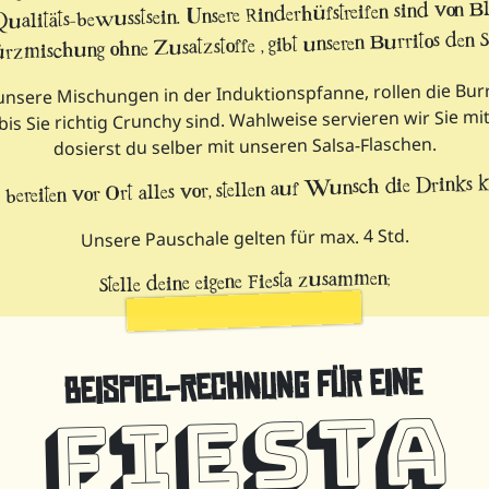
ualitäts-bewusstsein. Unsere Rinderhüfstreifen sind von B
rzmischung ohne Zusatzstoffe , gibt unseren Burritos den 
sere Mischungen in der Induktionspfanne, rollen die Burri
is Sie richtig Crunchy sind. Wahlweise servieren wir Sie mi
dosierst du selber mit unseren Salsa-Flaschen.
 bereiten vor Ort alles vor, stellen auf Wunsch die Drinks
Unsere Pauschale gelten für max. 4 Std.
Stelle deine eigene Fiesta zusammen;
FIESTA
für eine
Beispiel-Rechnung