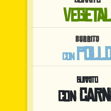
VEGETAL
BURRITO
POLL
CON
BURRITO
CARN
CON