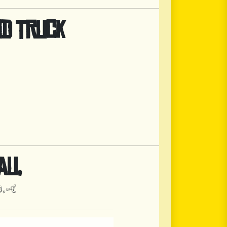
OD TRUCK
AU,
0,-€