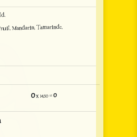
td.
ruit, Mandarin, Tamarinde,
0
0
=
x 14,50
a