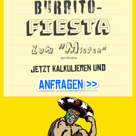
-
Burrito
Fiesta
zum "M
ieten"
aus Bremen
Jetzt kalkulieren und
Anfragen >>