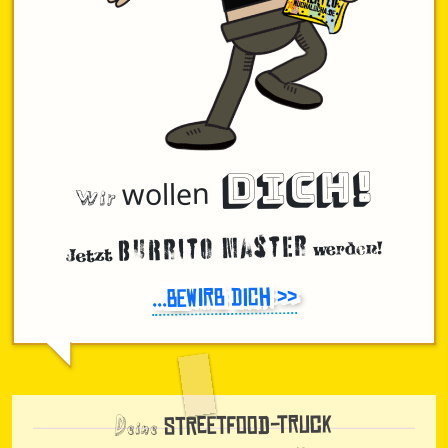
DICH!
Wir
wollen
Burrito Master
werden!
Jetzt
...bewirb Dich >>
Deine
Streetfood-Truck