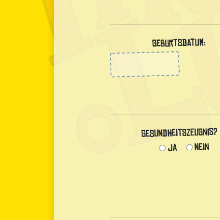
Geburtsdatum:
Gesundheitszeugnis?
Nein
Ja