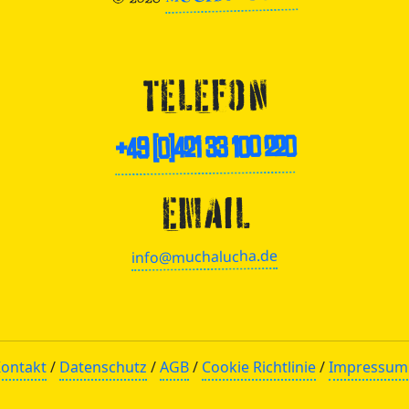
TELEFON
+49 (0)421 33 100 220
EMAIL
info@muchalucha.de
ontakt
/
Datenschutz
/
AGB
/
Cookie Richtlinie
/
Impressum