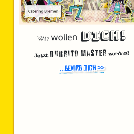
Catering Bremen
DICH!
Wir
wollen
Burrito Master
werden!
Jetzt
…bewirb Dich >>