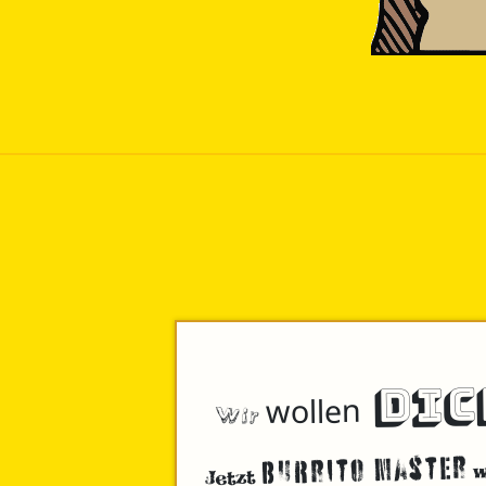
DIC
Wir
wollen
Burrito Master
w
Jetzt