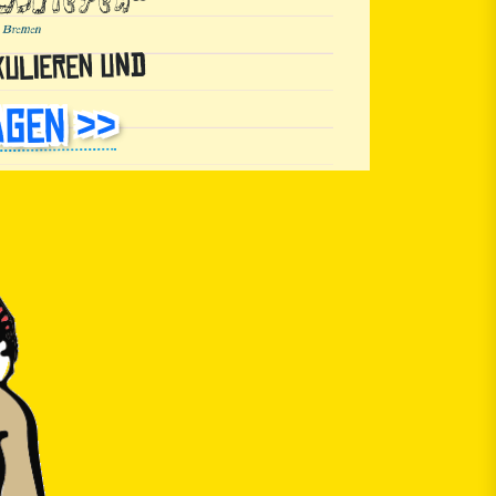
 Bremen
kulieren und
gen >>