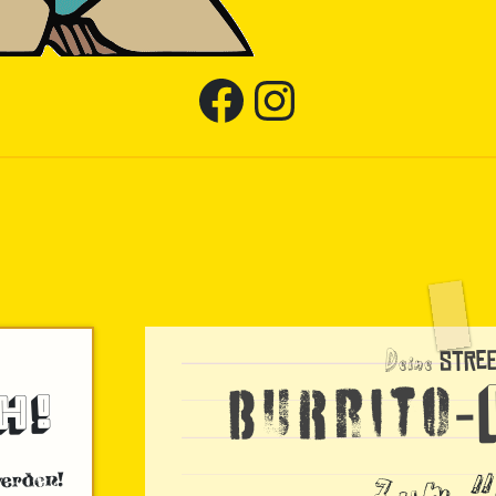
Facebook Seite von mucha lucha Burritos
Instagram Seite von mucha lucha Burritos
Deine
Stre
H!
-
Burrito
zum 
erden!