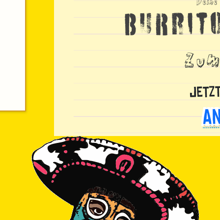
Burrit
zu
Jetzt
An