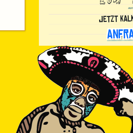
aus
Jetzt kal
Anfra