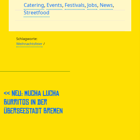
Catering
,
Events
,
Festivals
,
Jobs
,
News
,
Streetfood
Schlagworte:
Weihnachtsfeier
/
<< NEU: Mucha Lucha
Burritos in der
Überseestadt Bremen