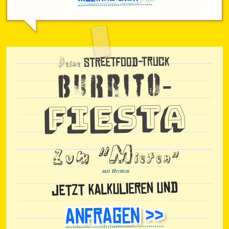
Deine
Streetfood-Truck
-
Burrito
Fiesta
zum "M
ieten"
aus Bremen
Jetzt kalkulieren und
Anfragen >>