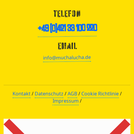
TELEFON
+49 (0)421 33 100 220
EMAIL
info@muchalucha.de
Kontakt
/
Datenschutz
/
AGB
/
Cookie Richtlinie
/
Impressum
/